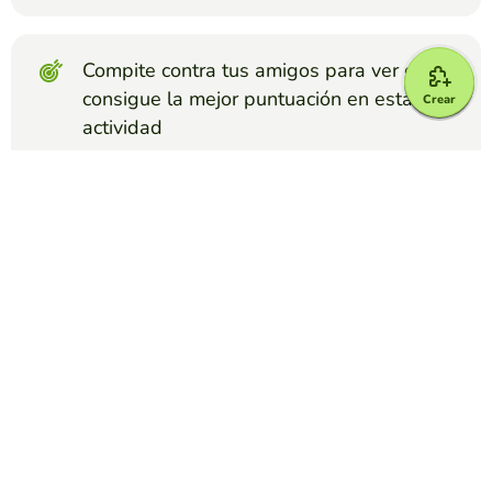
Compite contra tus amigos para ver quien
consigue la mejor puntuación en esta
Crear
actividad
Crear reto
Top juegos
Froggy Jumps
Quiz de Culpa mía película
YAMILA CHAVEZ
(169)
Demuestra cuánto sabes sobre la película Culpa mía con
este divertido quiz.