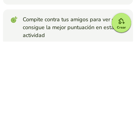
Compite contra tus amigos para ver quien
consigue la mejor puntuación en esta
Crear
actividad
Crear reto
Top juegos
Froggy Jumps
OPEN UP 6 UNIT 1 VOCABULARY
KAREN BLIXEN
(92)
Repasamos el vocabulario de la unidad