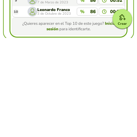
%
86
00:52
9
7 de Marzo de 2023
Leonardo Franco
%
86
00:53
10
3 de Octubre de 2023
¿Quieres aparecer en el Top 10 de este juego?
Inicia
Crear
sesión
para identificarte.
Crea tu propio juego gratis desde nuestro
creador de juegos
Crear froggy jumps
Compite contra tus amigos para ver quien
consigue la mejor puntuación en esta
actividad