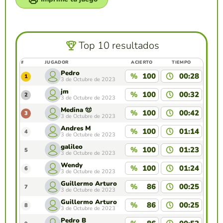
Top 10 resultados
#
JUGADOR
ACIERTO
TIEMPO
Pedro
%
100
00:28
1
3 de Octubre de 2023
jm
%
100
00:32
2
3 de Octubre de 2023
Medina 🤠
%
100
00:42
3
3 de Octubre de 2023
Andres M
%
100
01:14
4
3 de Octubre de 2023
galileo
%
100
01:23
5
3 de Octubre de 2023
Wendy
%
100
01:24
6
3 de Octubre de 2023
Guillermo Arturo
%
86
00:25
7
3 de Octubre de 2023
Guillermo Arturo
%
86
00:25
8
3 de Octubre de 2023
Pedro B