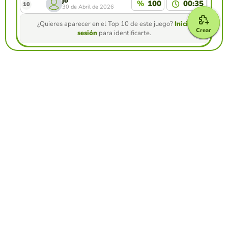
jo
%
100
00:35
10
30 de Abril de 2026
¿Quieres aparecer en el Top 10 de este juego?
Inicia
Crear
sesión
para identificarte.
Crea tu propio juego gratis desde nuestro
creador de juegos
Crear froggy jumps
Compite contra tus amigos para ver quien
consigue la mejor puntuación en esta
actividad
Crear reto