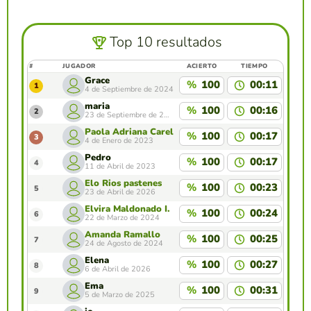
Top 10 resultados
#
JUGADOR
ACIERTO
TIEMPO
Grace
%
100
00:11
1
4 de Septiembre de 2024
maria
%
100
00:16
2
23 de Septiembre de 2025
Paola Adriana Carella
%
100
00:17
3
4 de Enero de 2023
Pedro
%
100
00:17
4
11 de Abril de 2023
Elo Rios pastenes
%
100
00:23
5
23 de Abril de 2026
Elvira Maldonado I.
%
100
00:24
6
22 de Marzo de 2024
Amanda Ramallo
%
100
00:25
7
24 de Agosto de 2024
Elena
%
100
00:27
8
6 de Abril de 2026
Ema
%
100
00:31
9
5 de Marzo de 2025