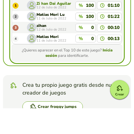
Zi han Dai Aguilar
%
100
01:10
1
12 de Julio de 2022
Matias Mori Lu
%
100
01:22
2
11 de Julio de 2022
zihan
%
0
00:10
3
12 de Julio de 2022
Matias Mori
%
0
00:13
4
11 de Julio de 2022
¿Quieres aparecer en el Top 10 de este juego?
Inicia
sesión
para identificarte.
Crea tu propio juego gratis desde nuestro
creador de juegos
Crear
Crear froggy jumps
Compite contra tus amigos para ver quien