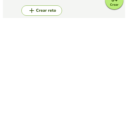
Crear
Crear reto
Top juegos
Sopa de Letras
SOPA DE LETRAS DE LA NAVIDAD
PRIMERO PRIMARIA
(181)
Busca en esta sopa de letras palabras relacionadas con la
Navidad.
Sopa de Letras
inteligencia artificial
LAURA ARBOLEDA MEJIA
(55)
elavorar una sopa de letras con 20 palabras