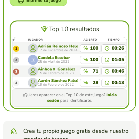
Imprime tu juego
Top 10 resultados
#
JUGADOR
ACIERTO
TIEMPO
Adrián Reinoso Helering
%
100
00:26
1
17 de Diciembre de 2024
Candela Escobar
%
100
01:05
2
25 de Abril de 2022
Ainhoa☻ González
%
71
00:46
3
15 de Febrero de 2023
Aarón Sánchez Falcón
%
28
00:13
4
19 de Febrero de 2022
¿Quieres aparecer en el Top 10 de este juego?
Inicia
sesión
para identificarte.
Crea tu propio juego gratis desde nuestro
creador de juegos