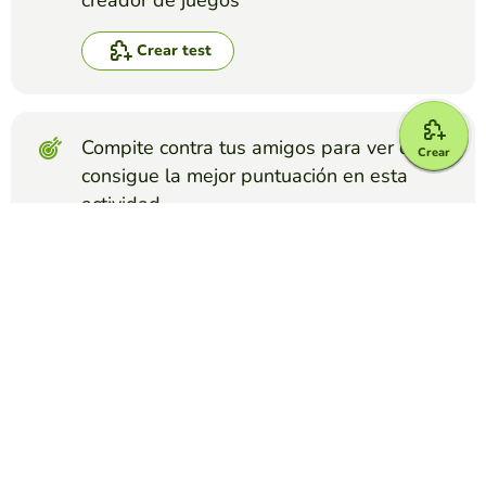
Crear test
Compite contra tus amigos para ver quien
Crear
consigue la mejor puntuación en esta
actividad
Crear reto
Top juegos
Test
cuanto sabes de Futbol