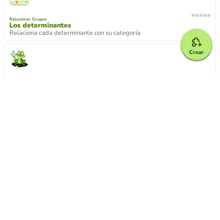
Relacionar Grupos
Los determinantes
Relaciona cada determinante con su categoría.
Crear
Froggy Jumps
Problemas unidades de medida de longitud
Resuelve los siguientes problemas sobre unidades de medida de
longitud para lograr que la rana llegue a la orilla.
Froggy Jumps
Problemas de frecuencia absoluta y frecuencia relativa
Resuelve los distintos problemas de frecuencias absolutas y relativas
para lograr que la rana llegue a la orilla.