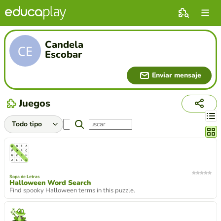
Candela
Escobar
Enviar mensaje
Juegos
Cambi
Sopa de Letras
Halloween Word Search
Find spooky Halloween terms in this puzzle.