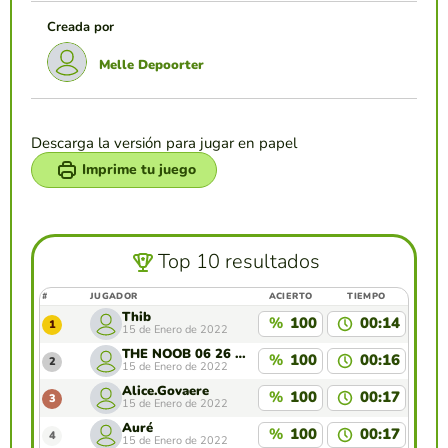
Creada por
Melle Depoorter
Descarga la versión para jugar en papel
Imprime tu juego
Top 10 resultados
#
JUGADOR
ACIERTO
TIEMPO
Thib
%
100
00:14
1
15 de Enero de 2022
THE NOOB 06 26 84 96 01 94
%
100
00:16
2
15 de Enero de 2022
Alice.Govaere
%
100
00:17
3
15 de Enero de 2022
Auré
%
100
00:17
4
15 de Enero de 2022