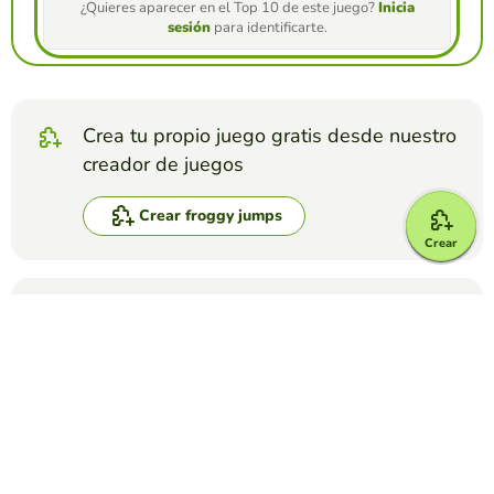
¿Quieres aparecer en el Top 10 de este juego?
Inicia
sesión
para identificarte.
Crea tu propio juego gratis desde nuestro
creador de juegos
Crear froggy jumps
Crear
Compite contra tus amigos para ver quien
consigue la mejor puntuación en esta
actividad
Crear reto