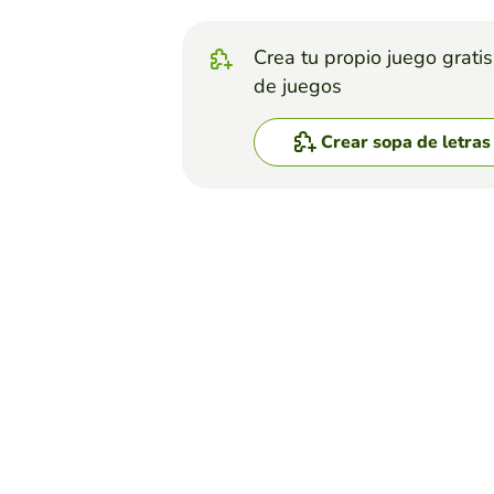
Crea tu propio juego grati
de juegos
Crear sopa de letras
Top juegos
Sopa de Letras
Sopa de letras de elect
RUBÉN OSCAR PRADO GARCÍA
(327)
Resuelve la siguiente sopa d