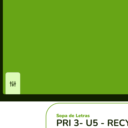
Sopa de Letras
PRI 3- U5 - RE