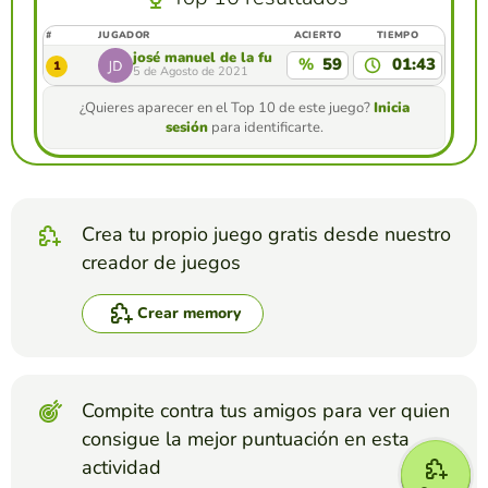
#
JUGADOR
ACIERTO
TIEMPO
josé manuel de la fuente ríos
%
59
01:43
1
5 de Agosto de 2021
¿Quieres aparecer en el Top 10 de este juego?
Inicia
sesión
para identificarte.
Crea tu propio juego gratis desde nuestro
creador de juegos
Crear memory
Compite contra tus amigos para ver quien
consigue la mejor puntuación en esta
actividad