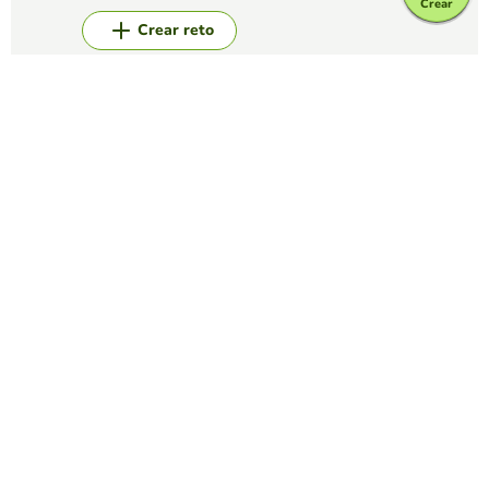
Crear
Crear reto
Top juegos
Memory
Parejas de Bonsáis
EDUCAPLAY EDUCATIONAL RESOURCES
(224)
Vive tu momento zen encontrando los bonsáis iguales
Memory
Máquinas y sus sonidos
EDUCAPLAY EDUCATIONAL RESOURCES
(129)
Empareja las imágenes y los sonidos de estas máquinas.
Memory