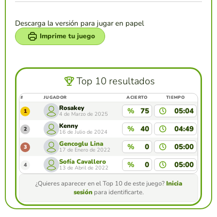
Descarga la versión para jugar en papel
Imprime tu juego
Top 10 resultados
#
JUGADOR
ACIERTO
TIEMPO
Rosakey
%
75
05:04
1
4 de Marzo de 2025
Kenny
%
40
04:49
2
16 de Julio de 2024
Gencoglu Lina
%
0
05:00
3
17 de Enero de 2022
Sofía Cavallero
%
0
05:00
4
13 de Abril de 2022
¿Quieres aparecer en el Top 10 de este juego?
Inicia
sesión
para identificarte.