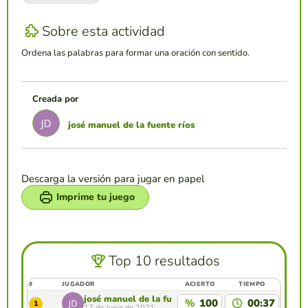
Sobre esta actividad
Ordena las palabras para formar una oración con sentido.
Creada por
josé manuel de la fuente ríos
Descarga la versión para jugar en papel
Imprime tu juego
Top 10 resultados
#
JUGADOR
ACIERTO
TIEMPO
josé manuel de la fuente ríos
%
100
00:37
1
17 de Junio de 2021