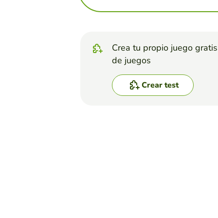
Crea tu propio juego grati
de juegos
Crear test
Top juegos
Test
Tipos de sintagmas (II)
IDOIA RUBIO
(943)