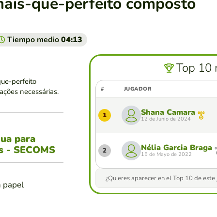
mais-que-perfeito composto
Tiempo medio
04:13
Top 10 
que-perfeito
#
JUGADOR
rações necessárias.
Shana Camara
1
12 de Junio de 2024
gua para
Nélia Garcia Braga
es - SECOMS
2
15 de Mayo de 2022
¿Quieres aparecer en el Top 10 de este
n papel