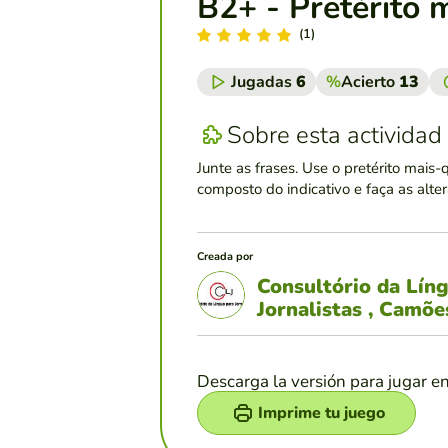
B2+ - Pretérito 
(1)
Jugadas
6
%
Acierto
13
Sobre esta actividad
Junte as frases. Use o pretérito mais-
composto do indicativo e faça as alte
Creada por
Consultório da Lín
Jornalistas , Camõ
Descarga la versión para jugar e
Imprime tu juego