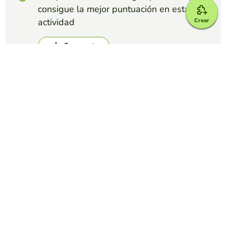
consigue la mejor puntuación en esta
actividad
Crear
Crear reto
Top juegos
Memory
Materiales de Construcción
ESTELA VEIGA COUGIL
(71)
Actividad para relacionar el nombre con la imagen del
material de construcción.
Memory
Razas de perros
EDUCAPLAY EDUCATIONAL RESOURCES