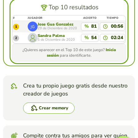
Top 10 resultados
#
JUGADOR
ACIERTO
TIEMPO
Jose Gua Gonzalez
%
81
00:56
1
29 de Diciembre de 2020
Sandra Palma
%
54
02:24
2
5 de Diciembre de 2020
¿Quieres aparecer en el Top 10 de este juego?
Inicia
sesión
para identificarte.
Crea tu propio juego gratis desde nuestro
creador de juegos
Crear memory
Compite contra tus amigos para ver quien