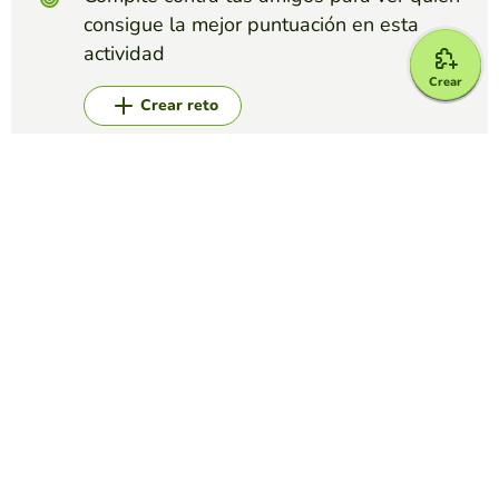
consigue la mejor puntuación en esta
actividad
Crear
Crear reto
Top juegos
Crucigrama
Roca Volcanica
JUAN ISAÍAS OLGUIN OLGUIN
(7)
Ing. Civil
Crucigrama
Figuras Retoricas
DULCE GABRIELA PELAYO ZAPATA
(30)