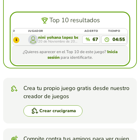
Top 10 resultados
#
JUGADOR
ACIERTO
TIEMPO
nini yohana lopez benavides
%
67
04:55
1
20 de Noviembre de 2020
¿Quieres aparecer en el Top 10 de este juego?
Inicia
sesión
para identificarte.
Crea tu propio juego gratis desde nuestro
creador de juegos
Crear crucigrama
Compite contra tus amigos para ver quien