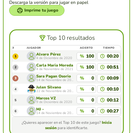
Descarga la versión para jugar en papel
Imprime tu juego
Top 10 resultados
#
JUGADOR
ACIERTO
TIEMPO
Álvaro Pérez
%
100
00:20
1
4 de Diciembre de 2020
Carla Maria Moreda Alonso
%
100
00:51
2
4 de Noviembre de 2021
Sara Pagan Osorio
%
0
00:09
3
14 de Noviembre de 2020
Julen Silvano
%
0
00:10
4
22 de Noviembre de 2020
Marcos VZ
%
0
00:12
5
9 de Diciembre de 2020
MJ -
%
0
00:27
6
14 de Noviembre de 2020
¿Quieres aparecer en el Top 10 de este juego?
Inicia
sesión
para identificarte.