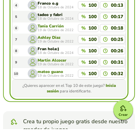
Franco o.g
%
100
00:13
4
18 de Octubre de 2024
tadeo y fabri
%
100
00:17
5
18 de Octubre de 2024
Tania Carrión
%
100
00:18
6
19 de Octubre de 2022
Ashley Diaz
%
100
00:25
7
19 de Octubre de 2022
Fran hola:)
%
100
00:26
8
18 de Octubre de 2024
Martin Alcocer
%
100
00:31
9
19 de Octubre de 2022
mateo guano
%
100
00:32
10
19 de Octubre de 2022
¿Quieres aparecer en el Top 10 de este juego?
Inicia
sesión
para identificarte.
Crear
Crea tu propio juego gratis desde nuestro
creador de juegos