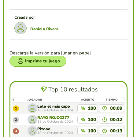
Creada por
Daniela Rivera
Descarga la versión para jugar en papel
Imprime tu juego
Top 10 resultados
#
JUGADOR
ACIERTO
TIEMPO
Lolo el más capo
%
100
00:09
1
18 de Octubre de 2024
RAYO ROJO2277
%
100
00:12
2
18 de Octubre de 2024
Pitooo
%
100
00:13
3
18 de Octubre de 2024