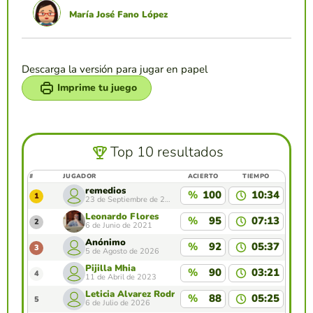
María José Fano López
Descarga la versión para jugar en papel
Imprime tu juego
Top 10 resultados
#
JUGADOR
ACIERTO
TIEMPO
remedios
%
100
10:34
1
23 de Septiembre de 2021
Leonardo Flores
%
95
07:13
2
6 de Junio de 2021
Anónimo
%
92
05:37
3
5 de Agosto de 2026
Pijilla Mhia
%
90
03:21
4
11 de Abril de 2023
Leticia Alvarez Rodriguez
%
88
05:25
5
6 de Julio de 2026