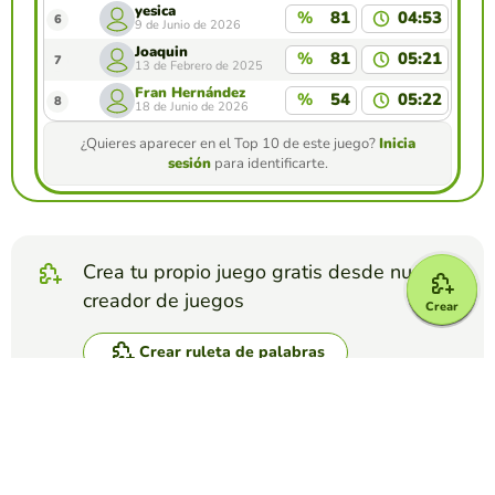
yesica
%
81
04:53
6
9 de Junio de 2026
Joaquin
%
81
05:21
7
13 de Febrero de 2025
Fran Hernández
%
54
05:22
8
18 de Junio de 2026
¿Quieres aparecer en el Top 10 de este juego?
Inicia
sesión
para identificarte.
Crea tu propio juego gratis desde nuestro
creador de juegos
Crear
Crear ruleta de palabras
Compite contra tus amigos para ver quien
consigue la mejor puntuación en esta