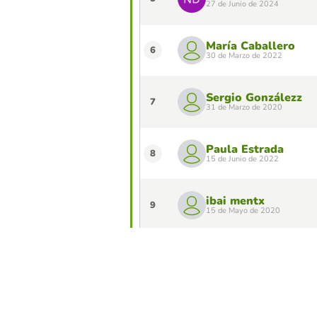
27 de Junio de 2024
María Caballero
6
30 de Marzo de 2022
Sergio Gonzálezz
7
31 de Marzo de 2020
Paula Estrada
8
15 de Junio de 2022
ibai mentx
9
15 de Mayo de 2020
Isabella Parejaa
10
4 de Junio de 2019
¿Quieres aparecer en el Top 10 de este