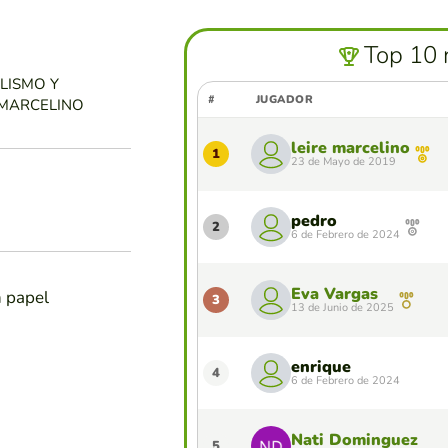
Top 10 
LISMO Y
#
JUGADOR
 MARCELINO
leire marcelino
1
23 de Mayo de 2019
pedro
2
6 de Febrero de 2024
Eva Vargas
n papel
3
13 de Junio de 2025
enrique
4
6 de Febrero de 2024
Nati Dominguez
5