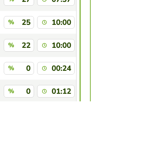
25
10:00
%
22
10:00
%
0
00:24
%
0
01:12
%
0
05:40
%
 juego?
Inicia sesión
para identificarte.