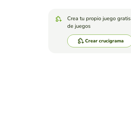
Crea tu propio juego grati
de juegos
Crear crucigrama
Top juegos
Crucigrama
Figuras Retoricas
DULCE GABRIELA PELAYO ZAPATA
(30)
1.Ironia 2.Paradoja 3.Oxímo
12.Hiperbole 13.Anafora 14.