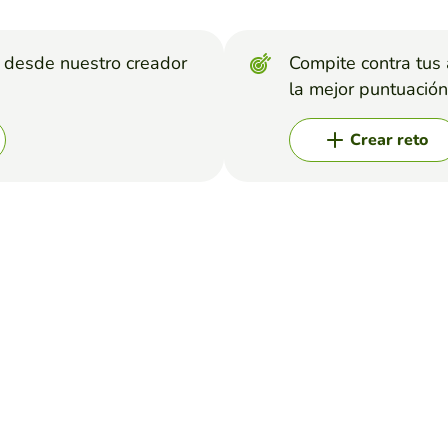
s desde nuestro creador
Compite contra tus
la mejor puntuación
Crear reto
ron 4.Paradoja 5.Onomatopeya 6.Pleonasmo 7.Metafora 8.Símil 9.An
Paralelismo 15.Elipsis 16.M...