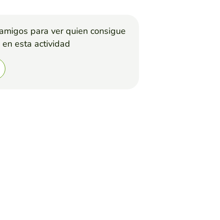
 amigos para ver quien consigue
 en esta actividad
títesis 10.Aliteración 11.Sinestesia