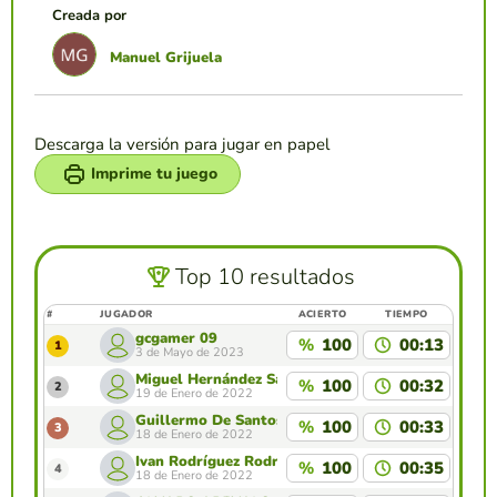
Creada por
Manuel Grijuela
Descarga la versión para jugar en papel
Imprime tu juego
Top 10 resultados
#
JUGADOR
ACIERTO
TIEMPO
gcgamer 09
%
100
00:13
1
3 de Mayo de 2023
Miguel Hernández Sánchez-Heredero 9K
%
100
00:32
2
19 de Enero de 2022
Guillermo De Santos De La Pedraja 9K
%
100
00:33
3
18 de Enero de 2022
Ivan Rodríguez Rodríguez 9K
%
100
00:35
4
18 de Enero de 2022