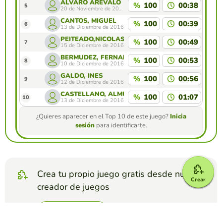
ÁLVARO ARÉVALO
%
100
00:38
5
20 de Noviembre de 2018
CANTOS, MIGUEL
%
100
00:39
6
13 de Diciembre de 2016
PEITEADO,NICOLÁS
%
100
00:49
7
15 de Diciembre de 2016
BERMÚDEZ, FERNAN
%
100
00:53
8
10 de Diciembre de 2016
GALDO, INÉS
%
100
00:56
9
12 de Diciembre de 2016
CASTELLANO, ALMU
%
100
01:07
10
13 de Diciembre de 2016
¿Quieres aparecer en el Top 10 de este juego?
Inicia
sesión
para identificarte.
Crea tu propio juego gratis desde nuestro
Crear
creador de juegos
Crear test