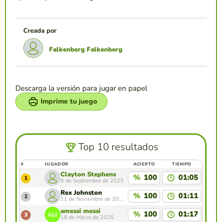
Creada por
Falkenberg Falkenberg
Descarga la versión para jugar en papel
Imprime tu juego
Top 10 resultados
#
JUGADOR
ACIERTO
TIEMPO
Clayton Stephens
%
100
01:05
1
8 de Septiembre de 2025
Rex Johnston
%
100
01:11
2
11 de Noviembre de 2024
amessi messi
%
100
01:17
3
18 de Marzo de 2025