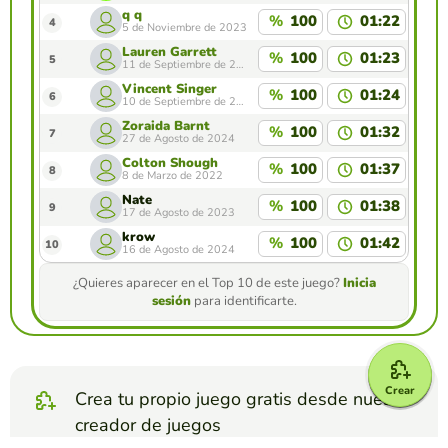
q q
%
100
01:22
4
5 de Noviembre de 2023
Lauren Garrett
%
100
01:23
5
11 de Septiembre de 2024
Vincent Singer
%
100
01:24
6
10 de Septiembre de 2024
Zoraida Barnt
%
100
01:32
7
27 de Agosto de 2024
Colton Shough
%
100
01:37
8
8 de Marzo de 2022
Nate
%
100
01:38
9
17 de Agosto de 2023
krow
%
100
01:42
10
16 de Agosto de 2024
¿Quieres aparecer en el Top 10 de este juego?
Inicia
sesión
para identificarte.
Crear
Crea tu propio juego gratis desde nuestro
creador de juegos