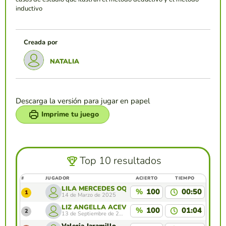
inductivo
Creada por
NATALIA
Descarga la versión para jugar en papel
Imprime tu juego
Top 10 resultados
#
JUGADOR
ACIERTO
TIEMPO
LILA MERCEDES OQUENDO ORTIZ
%
100
00:50
1
14 de Marzo de 2025
LIZ ANGELLA ACEVEDO URIBE
%
100
01:04
2
13 de Septiembre de 2025