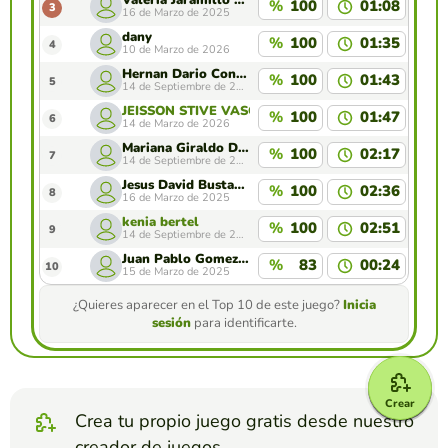
Valeria Jaramillo Gutierrez
%
100
01:08
3
16 de Marzo de 2025
dany
%
100
01:35
4
10 de Marzo de 2026
Hernan Dario Contreras Plata
%
100
01:43
5
14 de Septiembre de 2025
JEISSON STIVE VASQUEZ HERNANDEZ
%
100
01:47
6
14 de Marzo de 2026
Mariana Giraldo David
%
100
02:17
7
14 de Septiembre de 2025
Jesus David Bustamante
%
100
02:36
8
16 de Marzo de 2025
kenia bertel
%
100
02:51
9
14 de Septiembre de 2025
Juan Pablo Gomez Marín
%
83
00:24
10
15 de Marzo de 2025
¿Quieres aparecer en el Top 10 de este juego?
Inicia
sesión
para identificarte.
Crear
Crea tu propio juego gratis desde nuestro
creador de juegos