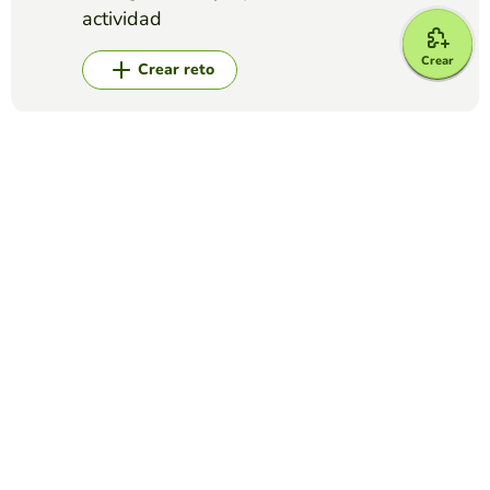
actividad
Crear
Crear reto
Top juegos
Crucigrama
CRUCIGRAMAS PREFIJOS
PAOLA CHANABÁ GUTIÉRREZ
(57)
Estimado estudiante: Coloque los significados de los
prefijos mencionados en el crucigrama
Crucigrama
Crucigrama caló
CAROLINA POSADA GONZÁLEZ
(5)
Actividad inclusiva para compartir con todo el alumnado