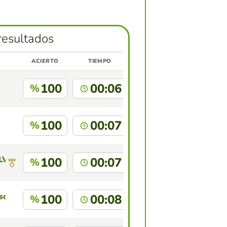
resultados
ACIERTO
TIEMPO
100
00:06
%
100
00:07
%
LVAREZ
100
00:07
%
souri
100
00:08
%