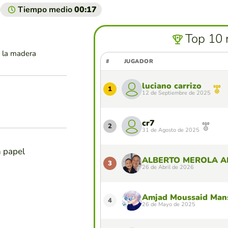
Tiempo medio
00:17
Top 10 
e la madera
#
JUGADOR
luciano carrizo
1
12 de Septiembre de 2025
cr7
2
31 de Agosto de 2025
n papel
ALBERTO MEROLA A
3
26 de Abril de 2026
Amjad Moussaid Man
4
26 de Mayo de 2025