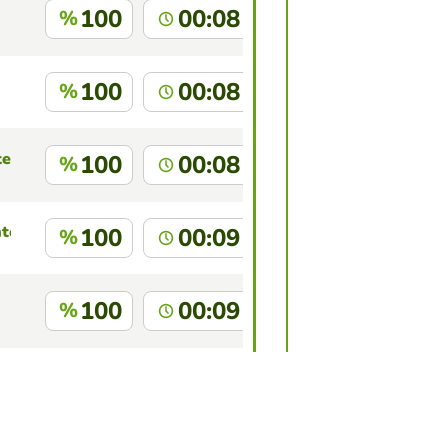
100
00:08
%
100
00:08
%
tero
100
00:08
%
tocilla
100
00:09
%
100
00:09
%
100
00:09
%
 juego?
Inicia sesión
para identificarte.