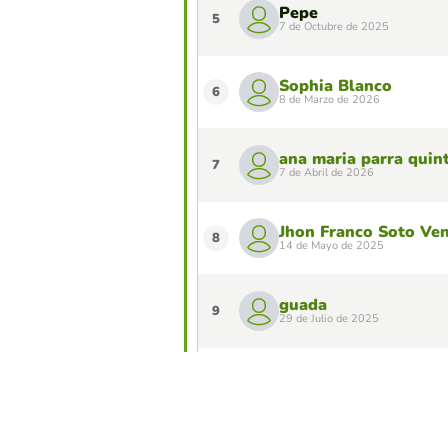
Pepe
5
7 de Octubre de 2025
Sophia Blanco
6
8 de Marzo de 2026
ana maria parra quin
7
7 de Abril de 2026
Jhon Franco Soto Ven
8
14 de Mayo de 2025
guada
9
29 de Julio de 2025
Luis Cortez
10
6 de Marzo de 2026
¿Quieres aparecer en el Top 10 de este