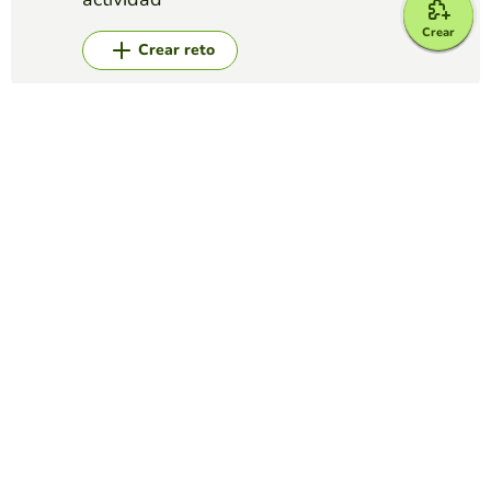
Crear
Crear reto
Top juegos
Test
cuanto sabes de Futbol
HUGO ESTAY
(304)
este test esta basado en las diapositivas que pudimos ver
con anterioridad, consta de 10 preguntas las cuales tienen
alternativas para poder resolverlas.
Test
Cultura general española
ERNEST SERRET
(95)
Responde las siguientes preguntas