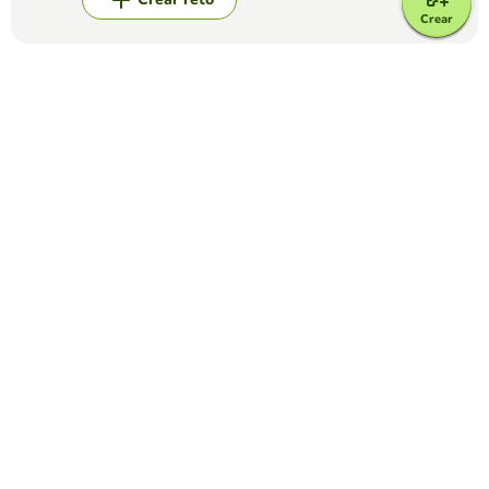
Crear
Top juegos
Crucigrama
CRUCIGRAMAS PREFIJOS
PAOLA CHANABÁ GUTIÉRREZ
(57)
Estimado estudiante: Coloque los significados de los
prefijos mencionados en el crucigrama
Crucigrama
El Antiguo Régimen
ELOY ANTONIO LEÓN PARRA
(12)
Crucigrama sobre el Antiguo Régimen dirigido a los
alumnos de 4º de ESO.
Crucigrama
Roca Volcanica