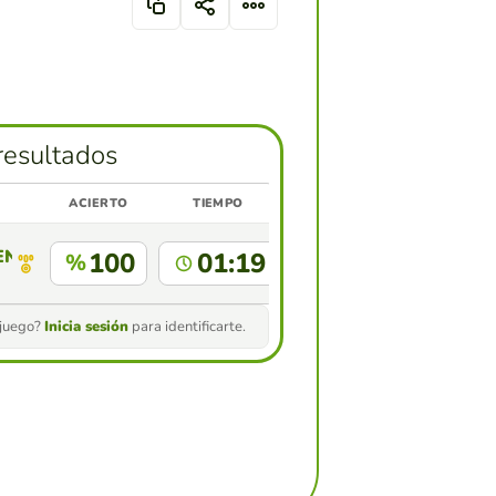
resultados
ACIERTO
TIEMPO
ENAFIEL PINCAY
100
01:19
%
 juego?
Inicia sesión
para identificarte.