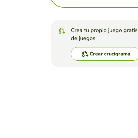
Crea tu propio juego grati
de juegos
Crear crucigrama
Top juegos
Crucigrama
Figuras Retoricas
DULCE GABRIELA PELAYO ZAPATA
(30)