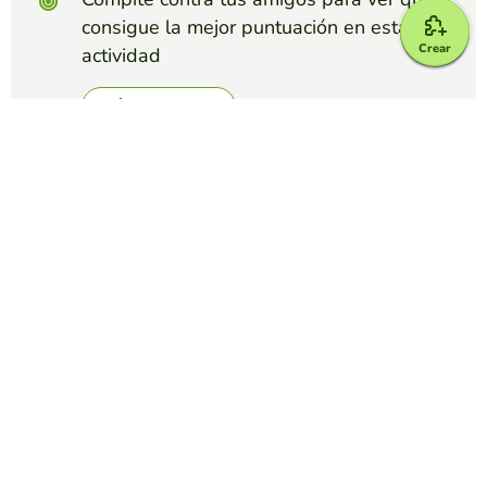
consigue la mejor puntuación en esta
Crear
actividad
Crear reto
Top juegos
Memory
Máquinas y sus sonidos
EDUCAPLAY EDUCATIONAL RESOURCES
(129)
Empareja las imágenes y los sonidos de estas máquinas.
Memory
False friends
EDUCAPLAY EDUCATIONAL RESOURCES
(106)