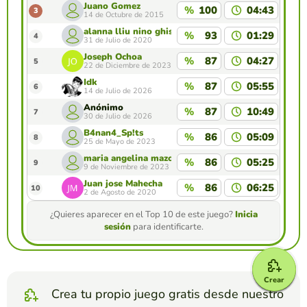
Juano Gomez
%
100
04:43
3
14 de Octubre de 2015
alanna lliu nino ghisays
%
93
01:29
4
31 de Julio de 2020
Joseph Ochoa
%
87
04:27
5
22 de Diciembre de 2023
Idk
%
87
05:55
6
14 de Julio de 2026
Anónimo
%
87
10:49
7
30 de Julio de 2026
B4nan4_Sp!ts
%
86
05:09
8
25 de Mayo de 2023
maria angelina mazo velez
%
86
05:25
9
9 de Noviembre de 2023
Juan jose Mahecha
%
86
06:25
10
2 de Agosto de 2020
¿Quieres aparecer en el Top 10 de este juego?
Inicia
sesión
para identificarte.
Crear
Crea tu propio juego gratis desde nuestro