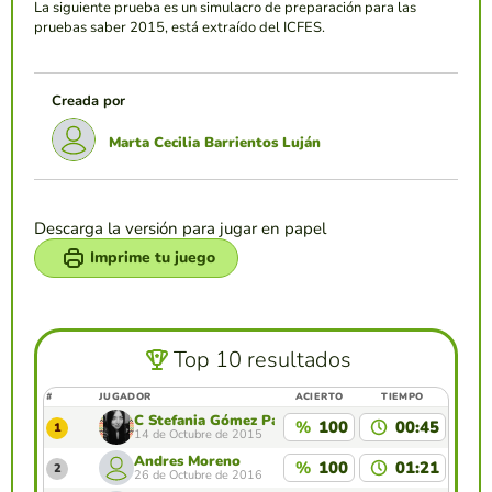
La siguiente prueba es un simulacro de preparación para las
pruebas saber 2015, está extraído del ICFES.
Creada por
Marta Cecilia Barrientos Luján
Descarga la versión para jugar en papel
Imprime tu juego
Top 10 resultados
#
JUGADOR
ACIERTO
TIEMPO
C Stefania Gómez Pabón
%
100
00:45
1
14 de Octubre de 2015
Andres Moreno
%
100
01:21
2
26 de Octubre de 2016