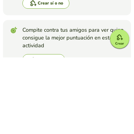
Crear sí o no
Compite contra tus amigos para ver quien
consigue la mejor puntuación en esta
Crear
actividad
Crear reto
Top juegos
Sí o No
¿Está creado con Inteligencia Artificial?
EDUCAPLAY EDUCATIONAL RESOURCES
(5983)