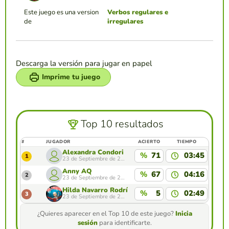
Este juego es una version
Verbos regulares e
de
irregulares
Descarga la versión para jugar en papel
Imprime tu juego
Top 10 resultados
#
JUGADOR
ACIERTO
TIEMPO
Alexandra Condori
%
71
03:45
1
23 de Septiembre de 2024
Anny AQ
%
67
04:16
2
23 de Septiembre de 2024
Hilda Navarro Rodríguez
%
5
02:49
3
23 de Septiembre de 2024
¿Quieres aparecer en el Top 10 de este juego?
Inicia
sesión
para identificarte.