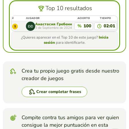
Top 10 resultados
#
JUGADOR
ACIERTO
TIEMPO
Анастасия Гребенникова
%
100
02:01
1
3 de Septiembre de 2024
¿Quieres aparecer en el Top 10 de este juego?
Inicia
sesión
para identificarte.
Crea tu propio juego gratis desde nuestro
creador de juegos
Crear completar frases
Compite contra tus amigos para ver quien
consigue la mejor puntuación en esta