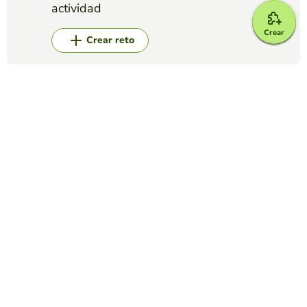
actividad
Crear
Crear reto
Top juegos
Completar Frases
OPEN UP 4 - UNIT 3 GRAMMAR (Countable and
uncountable nouns)
KAREN BLIXEN
(20)
Repasamos la gramática de la unidad.
Completar Frases
Escribe las letras que faltan
DEBORAH OLANO
(22)
Se debera completar la palabra,colocando las letras que