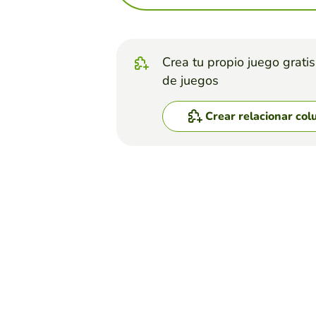
Crea tu propio juego grati
de juegos
Crear relacionar co
Top juegos
Relacionar Columnas
Estilos de música
EDUCAPLAY EDUCATIONAL RESOU
(180)