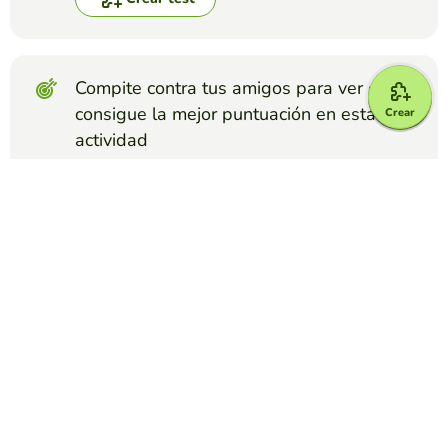
Compite contra tus amigos para ver quien
consigue la mejor puntuación en esta
Crear
actividad
Crear reto
Top juegos
Test
Tipos de sintagmas (II)
IDOIA RUBIO
(943)
Actividades interactivas para reconocer los distintos tipos