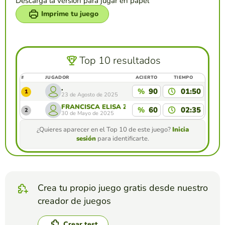
Descarga la versión para jugar en papel
Imprime tu juego
Top 10 resultados
#
JUGADOR
ACIERTO
TIEMPO
.
%
90
01:50
1
23 de Agosto de 2025
FRANCISCA ELISA ZAMBRANO FERNANDEZ
%
60
02:35
2
30 de Mayo de 2025
¿Quieres aparecer en el Top 10 de este juego?
Inicia
sesión
para identificarte.
Crea tu propio juego gratis desde nuestro
creador de juegos
Crear test