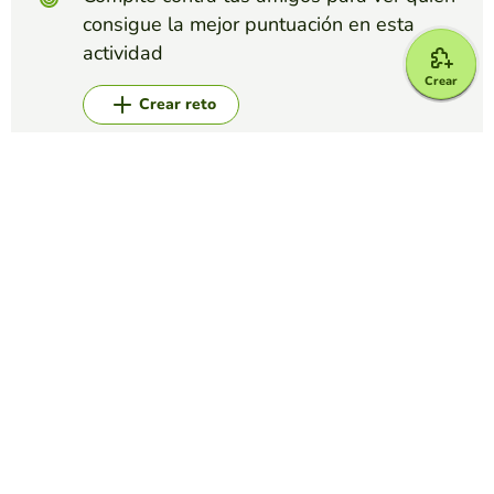
consigue la mejor puntuación en esta
actividad
Crear
Crear reto
Top juegos
Crucigrama
Roca Volcanica
JUAN ISAÍAS OLGUIN OLGUIN
(7)
Ing. Civil
Crucigrama
Crucigrama caló
CAROLINA POSADA GONZÁLEZ
(5)