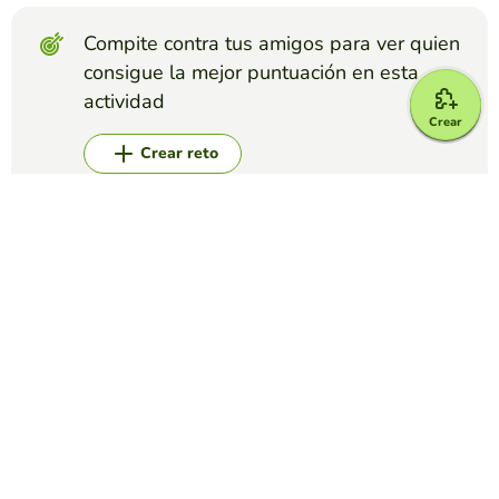
Compite contra tus amigos para ver quien
consigue la mejor puntuación en esta
actividad
Crear
Crear reto
Top juegos
Sí o No
OPEN UP 5 UNIT 3: THERE IS/ARE, THERE WAS,
THERE WERE
KAREN BLIXEN
(11)
Estudiamos el grammar de la Unidad