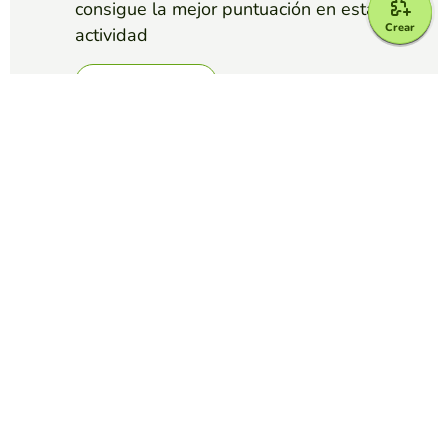
consigue la mejor puntuación en esta
Crear
actividad
Crear reto
Top juegos
Ruleta de Palabras
ruleta de brawl stars
ANDRES NM
(98)
para pross
Ruleta de Palabras
Equipos de futbol
JUAN GABRY PAREDES
(105)
Equipos de futbol profesionales