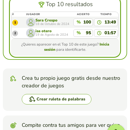
Top 10 resultados
#
JUGADOR
ACIERTO
TIEMPO
Sara Crespo
%
100
13:49
1
18 de Octubre de 2024
isa otero
%
95
01:57
2
19 de Agosto de 2024
¿Quieres aparecer en el Top 10 de este juego?
Inicia
sesión
para identificarte.
Crea tu propio juego gratis desde nuestro
creador de juegos
Crear ruleta de palabras
Compite contra tus amigos para ver quien