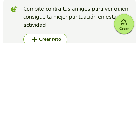
Compite contra tus amigos para ver quien
consigue la mejor puntuación en esta
actividad
Crear
Crear reto
Top juegos
Crucigrama
Crucigrama caló
CAROLINA POSADA GONZÁLEZ
(5)
Actividad inclusiva para compartir con todo el alumnado
algunas palabras del vocabulario caló.
Crucigrama