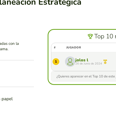
laneación Estratégica
Top 10 
adas con la
#
JUGADOR
rama.
jolos l
1
26 de Junio de 2024
¿Quieres aparecer en el Top 10 de este
n papel