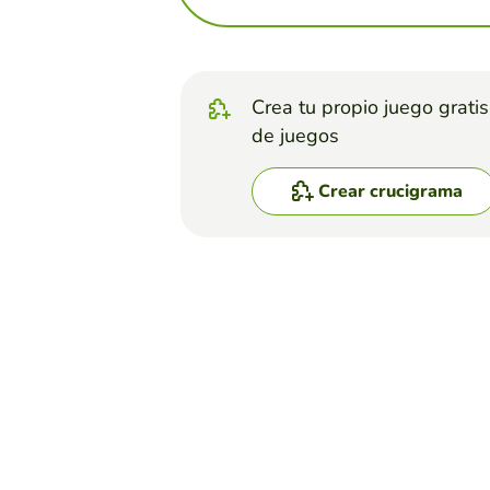
Crea tu propio juego grati
de juegos
Crear crucigrama
Top juegos
Crucigrama
Roca Volcanica
JUAN ISAÍAS OLGUIN OLGUIN
(7)