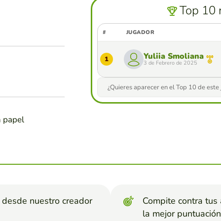
Top 10 
#
JUGADOR
Yuliia Smoliana
1
3 de Febrero de 2025
¿Quieres aparecer en el Top 10 de este
n papel
s desde nuestro creador
Compite contra tus
la mejor puntuación