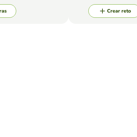
ras
Crear reto
s
ORENO
r la oracion con coherencia
RCES