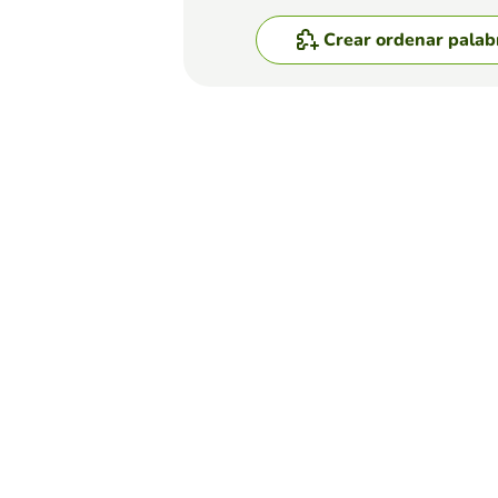
Crear ordenar palab
Top juegos
Ordenar Palabras
oraciones desordenada
ARIANNA GUADALUPE GARCIA M
(125)
El niño tendra que organiza
Ordenar Palabras
Letras de Rosalía
EDUCAPLAY EDUCATIONAL RESOU
(33)