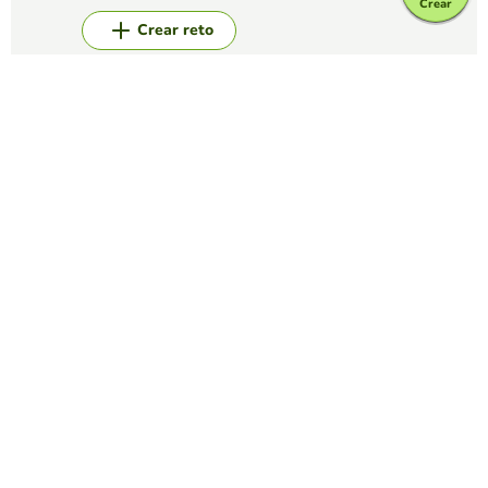
Crear
Crear reto
Top juegos
Relacionar Columnas
Las 7 maravillas del mundo
EDUCAPLAY EDUCATIONAL RESOURCES
(1801)
Empareja los nombres de las 7 maravillas del mundo
moderno con su imagen al atardecer
Relacionar Columnas
La ruta del nombre.
GERARDO MARTÍN MORILLAS
(88)
Análisis de los sutantivos.
Relacionar Columnas