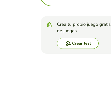
Crea tu propio juego grati
de juegos
Crear test
Top juegos
Test
Tipos de sintagmas (II)
IDOIA RUBIO
(943)