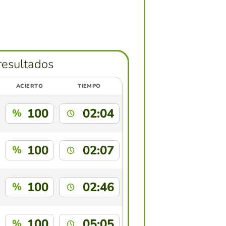
resultados
ACIERTO
TIEMPO
100
02:04
%
100
02:07
%
100
02:46
%
100
05:05
%