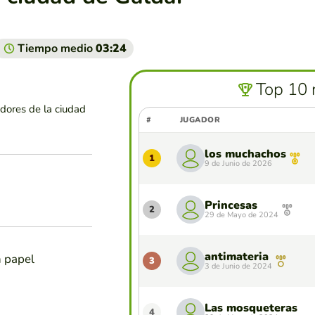
Tiempo medio
03:24
Top 10 
dores de la ciudad
#
JUGADOR
los muchachos
1
9 de Junio de 2026
Princesas
2
29 de Mayo de 2024
antimateria
n papel
3
3 de Junio de 2024
Las mosqueteras
4