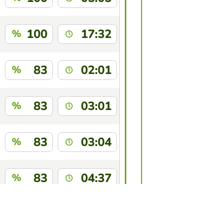
100
17:32
%
83
02:01
%
83
03:01
%
83
03:04
%
83
04:37
%
83
06:25
%