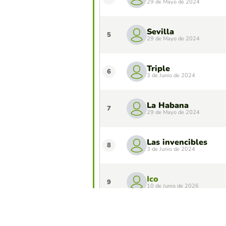
29 de Mayo de 2024
Sevilla
5
29 de Mayo de 2024
Triple
6
3 de Junio de 2024
La Habana
7
29 de Mayo de 2024
Las invencibles
8
3 de Junio de 2024
Ico
9
10 de Junio de 2026
roberis
10
9 de Junio de 2026