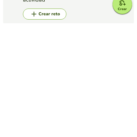
Crear
Crear reto
Top juegos
Test
Tipos de sintagmas (II)
IDOIA RUBIO
(943)
Actividades interactivas para reconocer los distintos tipos
de sintagmas
Test
Cultura general española
ERNEST SERRET
(95)
Responde las siguientes preguntas