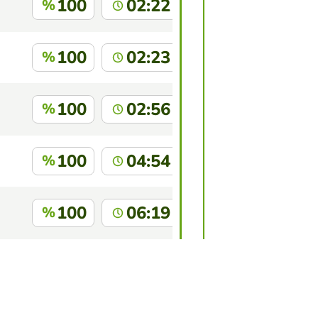
100
02:22
%
100
02:23
%
100
02:56
%
100
04:54
%
100
06:19
%
Rios
100
07:27
%
 juego?
Inicia sesión
para identificarte.