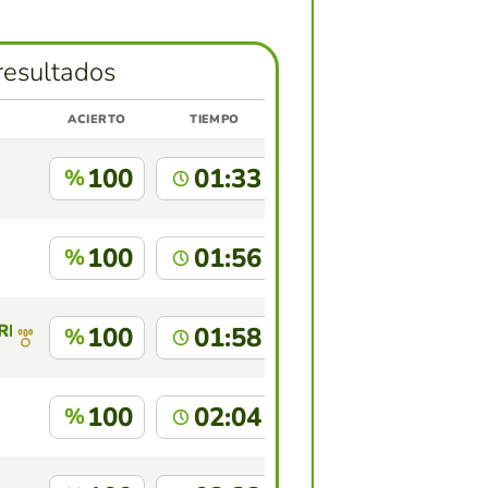
resultados
ACIERTO
TIEMPO
100
01:33
%
100
01:56
%
RRIOS LEON
100
01:58
%
100
02:04
%