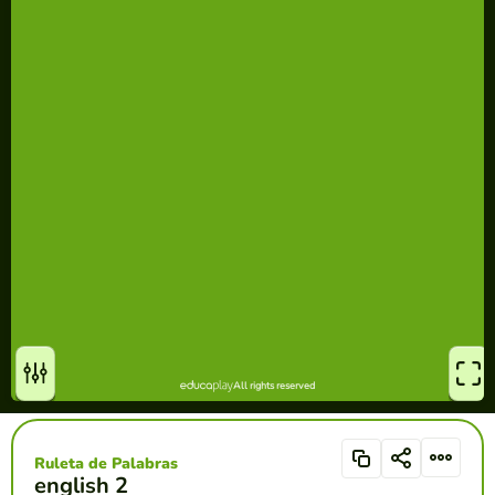
Ruleta de Palabras
english 2