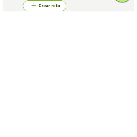
Crear reto
Top juegos
Ruleta de Palabras
ROSCO VIRTUAL
Y H
(104)
Este rosco es de temática libre, para alumnos de 5to y 6to
año básico.
Ruleta de Palabras
Jugadores de futbol
ARNAU ASPAS
(45)
Jugadores de futbol de todo el mundo
Ruleta de Palabras