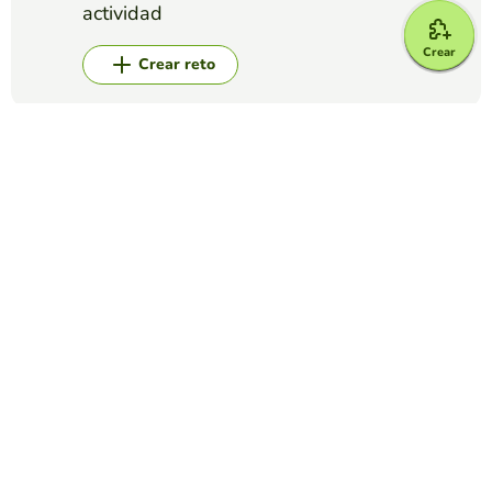
actividad
Crear
Crear reto
Top juegos
Completar Frases
Escribe las letras que faltan
DEBORAH OLANO
(22)
Se debera completar la palabra,colocando las letras que
faltan.
Completar Frases
OPEN UP 4 - UNIT 3 GRAMMAR (Countable and
uncountable nouns)
KAREN BLIXEN
(20)